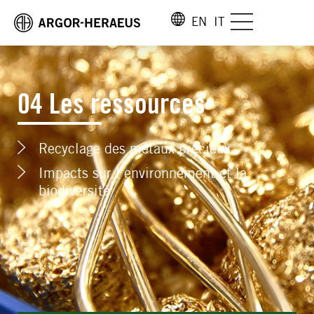
EN
IT
04 Les ressources
Recyclage des métaux précieux
Impacts sur l’environnement et la
biodiversité